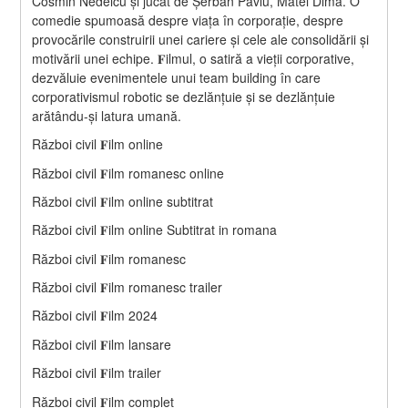
Cosmin Nedelcu și jucat de Șerban Pavlu, Matei Dima. O 
comedie spumoasă despre viața în corporație, despre 
provocările construirii unei cariere și cele ale consolidării și 
motivării unei echipe. 𝐅ilmul, o satiră a vieții corporative, 
dezvăluie evenimentele unui team building în care 
corporativismul robotic se dezlănțuie și se dezlănțuie 
arătându-și latura umană.
Război civil 𝐅ilm online
Război civil 𝐅ilm romanesc online
Război civil 𝐅ilm online subtitrat
Război civil 𝐅ilm online Subtitrat in romana
Război civil 𝐅ilm romanesc
Război civil 𝐅ilm romanesc trailer
Război civil 𝐅ilm 2024
Război civil 𝐅ilm lansare
Război civil 𝐅ilm trailer
Război civil 𝐅ilm complet