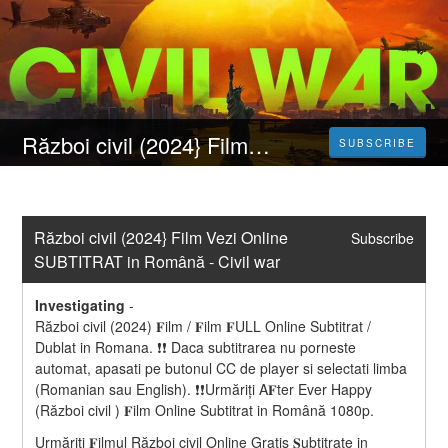
Război civil (2024} Film Vezi Online SUBTITRAT in Română - Civil war
SUBSCRIBE
Război civil (2024} Film Vezi Online 
Subscribe
SUBTITRAT in Română - Civil war
Investigating
-
Război civil (2024) 𝐅ilm / 𝐅ilm 𝐅ULL Online Subtitrat / 
Dublat in Romana. ❗❗️️ Daca subtitrarea nu porneste 
automat, apasati pe butonul CC de player si selectati limba 
(Romanian sau English). ❗❗️️Urmăriți A𝐅ter Ever Happy 
(Război civil ) 𝐅ilm Online Subtitrat in Română 1080p.
Urmăriți 𝐅ilmul Război civil Online Gratis 𝐒ubtitrate in 