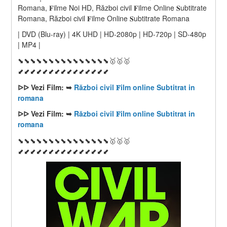
Romana, 𝐅ilme Noi HD, Război civil 𝐅ilme Online 𝐒ubtitrate 
Romana, Război civil 𝐅ilme Online 𝐒ubtitrate Romana
| DVD (Blu-ray) | 4K UHD | HD-2080p | HD-720p | SD-480p 
| MP4 |
⬊⬊⬊⬊⬊⬊⬊⬊⬊⬊⬊⬊⬊⬊⬊🥇🥇🥇
⬋⬋⬋⬋⬋⬋⬋⬋⬋⬋⬋⬋⬋⬋⬋
ᐅᐅ Vezi Film: ➥ 
Război civil 𝐅ilm online Subtitrat in 
romana
ᐅᐅ Vezi Film: ➥ 
Război civil 𝐅ilm online Subtitrat in 
romana
⬊⬊⬊⬊⬊⬊⬊⬊⬊⬊⬊⬊⬊⬊⬊🥇🥇🥇
⬋⬋⬋⬋⬋⬋⬋⬋⬋⬋⬋⬋⬋⬋⬋